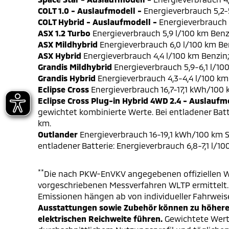
COLT 1.0 - Auslaufmodell -
Energieverbrauch 5,2-5
COLT Hybrid - Auslaufmodell -
Energieverbrauch 4
ASX 1.2 Turbo
Energieverbrauch 5,9 l/100 km Benz
ASX Mildhybrid
Energieverbrauch 6,0 l/100 km Be
ASX Hybrid
Energieverbrauch 4,4 l/100 km Benzin
Grandis Mildhybrid
Energieverbrauch 5,9-6,1 l/10
Grandis Hybrid
Energieverbrauch 4,3-4,4 l/100 km
Eclipse Cross
Energieverbrauch 16,7-17,1 kWh/100
Eclipse Cross Plug-in Hybrid 4WD 2.4 - Auslaufm
gewichtet kombinierte Werte. Bei entladener Batt
km.
Outlander
Energieverbrauch 16-19,1 kWh/100 km S
entladener Batterie: Energieverbrauch 6,8-7,1 l/1
**
Die nach PKW-EnVKV angegebenen offiziellen W
vorgeschriebenen Messverfahren WLTP ermittelt. D
Emissionen hängen ab von individueller Fahrweis
Ausstattungen sowie Zubehör können zu höheren
elektrischen Reichweite führen.
Gewichtete Werte