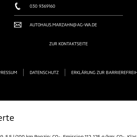
030 9369160
AUTOHAUS.MARZAHN@AG-WA.DE
ZUR KONTAKTSEITE
PRESSUM
DATENSCHUTZ
ERKLÄRUNG ZUR BARRIEREFREIH
erte
9-5,5 l/100 km Benzin; CO
-Emission 112-125 g/km; CO
-Klas