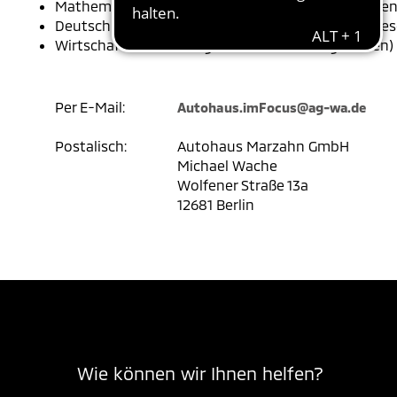
Mathematik (z.B. für das Berechnen von Angebote
Deutsch (z.B. für Kundenverhandlungen, für die G
Wirtschaft (z.B. für Aufgaben im Rechnungswesen)
Per E-Mail:
Autohaus.imFocus@ag-wa.de
Postalisch:
Autohaus Marzahn GmbH
Michael Wache
Wolfener Straße 13a
12681 Berlin
Wie können wir Ihnen helfen?