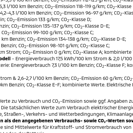
2
2
,3 l/100 km Benzin; CO
-Emission 118-119 g/km; CO
-Klasse 
2
2
,2-4,3 l/100 km Benzin; CO
-Emission 96-97 g/km; CO
-Klas
2
2
in; CO
-Emission 133 g/km; CO
-Klasse D;
2
2
nzin; CO
-Emission 135-137 g/km; CO
-Klasse D-E;
2
2
; CO
-Emission 99-100 g/km; CO
-Klasse C;
2
2
0 km Benzin; CO
-Emission 134-138 g/km; CO
-Klasse D-E;
2
2
 Benzin; CO
-Emission 98-101 g/km; CO
-Klasse C;
2
2
 km Strom; CO
-Emission 0 g/km; CO
-Klasse A; kombinierte 
2
2
odell
- Energieverbrauch 17,5 kWh/100 km Strom & 2,0 l/100
erie: Energieverbrauch 7,3 l/100 km Benzin; CO
-Klasse F; k
2
trom & 2,6-2,7 l/100 km Benzin; CO
-Emission 60 g/km; CO
2
2
00km Benzin; CO
-Klasse E-F; kombinierte Werte. Elektrische
2
erte zu Verbrauch und CO₂-Emission sowie ggf. Angaben z
ie tatsächlichen Werte zum Verbrauch elektrischer Energie 
e, Straßen-, Verkehrs- und Wetterbedingungen, Klimaanlag
 als den angegebenen Verbrauchs- sowie CO₂-Werten sowi
 sind Mittelwerte für Kraftstoff- und Stromverbrauch von 